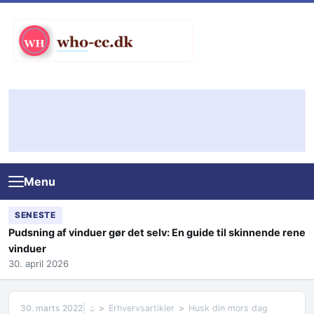
Skip to content
Menu
SENESTE
Pudsning af vinduer gør det selv: En guide til skinnende rene
vinduer
30. april 2026
30. marts 2022
⌂
Erhvervsartikler
Husk din mors dag