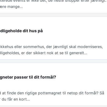
erede events er ikke det, de fleste shopper efter jævnligt.
være mange…
dligeholde dit hus på
ækkehus eller sommerhus, der jævnligt skal moderniseres,
igeholdes, er der sikkert nok at se til generelt…
neter passer til dit formål?
 at finde den rigtige pottemagnet til netop dit formål? Så
r du får en kort…