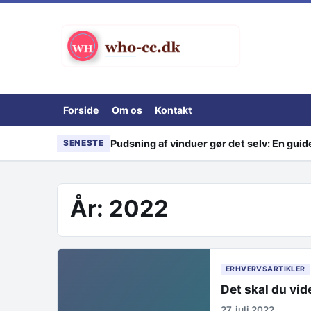
Skip to content
Forside
Om os
Kontakt
Pudsning af vinduer gør det selv: En guid
SENESTE
År:
2022
ERHVERVSARTIKLER
Det skal du vi
27. juli 2022