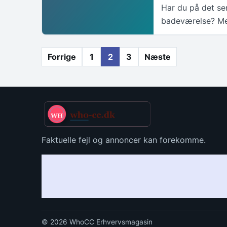
Har du på det sen
badeværelse? Me
Indlægsinddeling
Forrige
1
2
3
Næste
Faktuelle fejl og annoncer kan forekomme.
© 2026 WhoCC Erhvervsmagasin