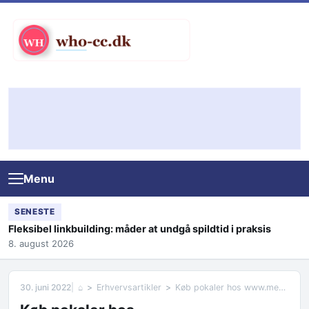
Skip to content
Menu
SENESTE
Fleksibel linkbuilding: måder at undgå spildtid i praksis
8. august 2026
30. juni 2022
⌂
Erhvervsartikler
Køb pokaler hos www.medaljeudlevering