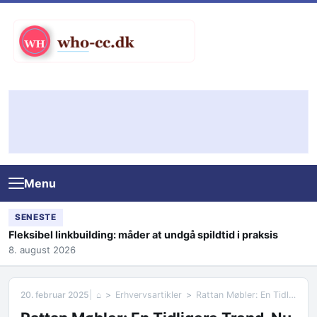
Skip to content
Menu
SENESTE
Fleksibel linkbuilding: måder at undgå spildtid i praksis
8. august 2026
20. februar 2025
⌂
Erhvervsartikler
Rattan Møbler: En Tidligere Trend, Nu en Klassisk Favorit