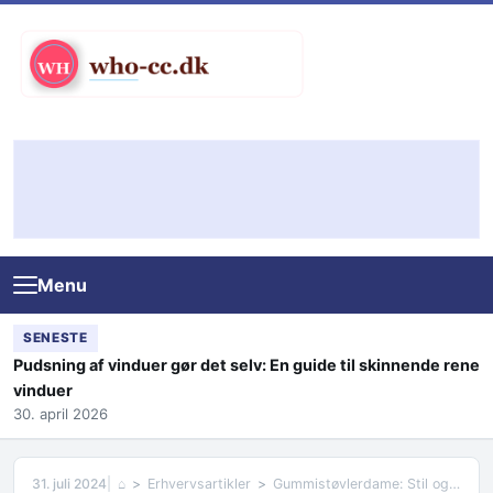
Skip to content
Menu
SENESTE
Pudsning af vinduer gør det selv: En guide til skinnende rene
vinduer
30. april 2026
31. juli 2024
⌂
Erhvervsartikler
Gummistøvlerdame: Stil og Funktionalitet til Alle Anledninger