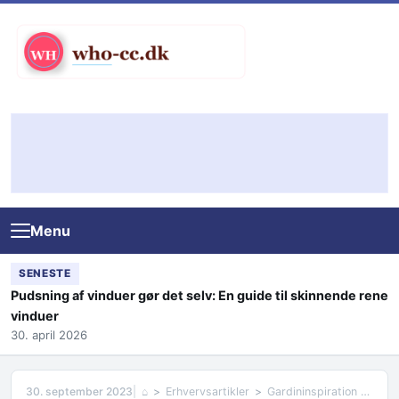
Skip to content
Menu
SENESTE
Pudsning af vinduer gør det selv: En guide til skinnende rene
vinduer
30. april 2026
30. september 2023
⌂
Erhvervsartikler
Gardininspiration på Nørrebro – Fra vintage til moderne stilarter