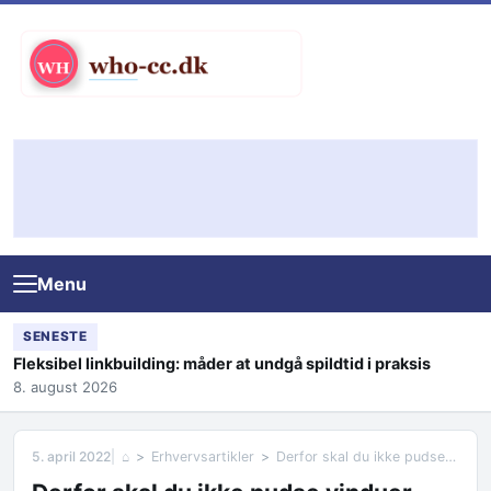
Skip to content
Menu
SENESTE
Fleksibel linkbuilding: måder at undgå spildtid i praksis
8. august 2026
5. april 2022
⌂
Erhvervsartikler
Derfor skal du ikke pudse vinduer med glasrens