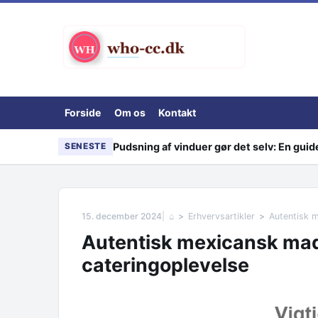
Skip to content
Forside
Om os
Kontakt
Pudsning af vinduer gør det selv: En guid
SENESTE
15. december 2024
⌂
Erhvervsartikler
Autentisk m
Autentisk mexicansk mad 
cateringoplevelse