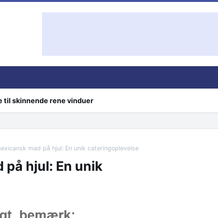
e til skinnende rene vinduer
exicansk mad på hjul: En unik cateringoplevelse
på hjul: En unik