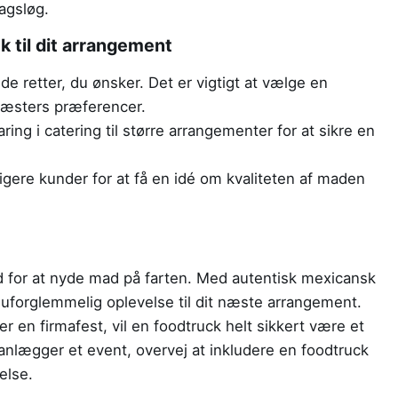
magsløg.
k til dit arrangement
de retter, du ønsker. Det er vigtigt at vælge en
 gæsters præferencer.
ng i catering til større arrangementer for at sikre en
igere kunder for at få en idé om kvaliteten af maden
ed for at nyde mad på farten. Med autentisk mexicansk
forglemmelig oplevelse til dit næste arrangement.
ler en firmafest, vil en foodtruck helt sikkert være et
anlægger et event, overvej at inkludere en foodtruck
else.