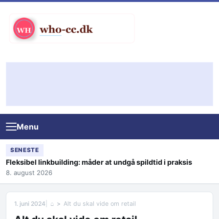
Skip to content
Menu
SENESTE
Fleksibel linkbuilding: måder at undgå spildtid i praksis
8. august 2026
1. juni 2024
⌂
Alt du skal vide om retail